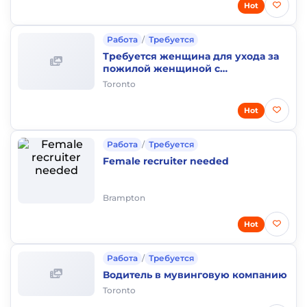
Hot
Работа
/
Требуется
Требуется женщина для ухода за
пожилой женщиной с
проживанием
Toronto
Hot
Работа
/
Требуется
Female recruiter needed
Brampton
Hot
Работа
/
Требуется
Водитель в мувинговую компанию
Toronto