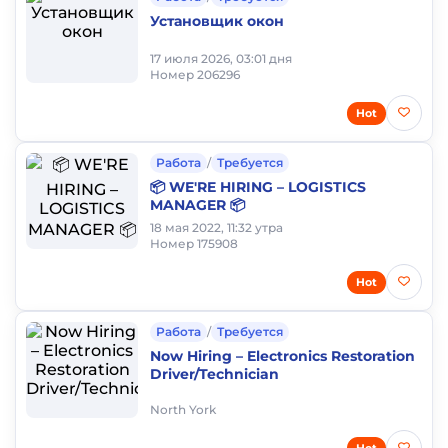
Установщик окон
17 июля 2026, 03:01 дня
Номер 206296
Hot
Работа
/
Требуется
📦 WE'RE HIRING – LOGISTICS
MANAGER 📦
18 мая 2022, 11:32 утра
Номер 175908
Hot
Работа
/
Требуется
Now Hiring – Electronics Restoration
Driver/Technician
North York
Hot