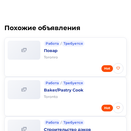
Похожие объявления
Работа
/
Требуется
Повар
Toronro
Hot
Работа
/
Требуется
Baker/Pastry Cook
Toronto
Hot
Работа
/
Требуется
Строительство дэков