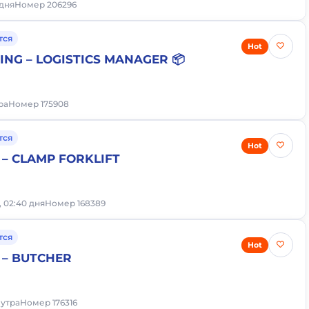
 дня
Номер 206296
тся
Hot
RING – LOGISTICS MANAGER 📦
тра
Номер 175908
тся
Hot
– CLAMP FORKLIFT
, 02:40 дня
Номер 168389
тся
Hot
 – BUTCHER
 утра
Номер 176316