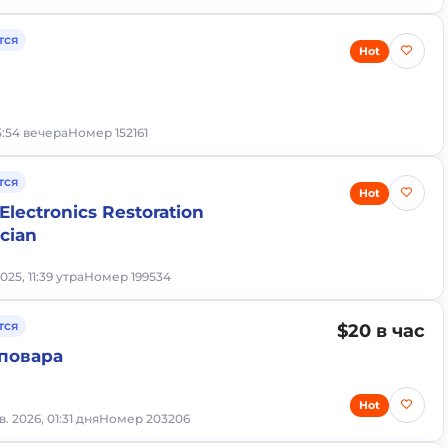
тся
Hot
05:54 вечера
Номер 152161
тся
Hot
Electronics Restoration
ician
025, 11:39 утра
Номер 199534
тся
$20 в час
повара
Hot
в. 2026, 01:31 дня
Номер 203206