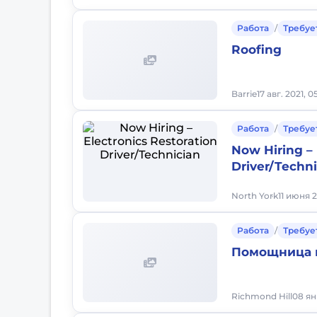
Работа
/
Требуе
Roofing
Barrie
17 авг. 2021, 
Работа
/
Требуе
Now Hiring – 
Driver/Techn
North York
11 июня 2
Работа
/
Требуе
Помощница 
Richmond Hill
08 ян