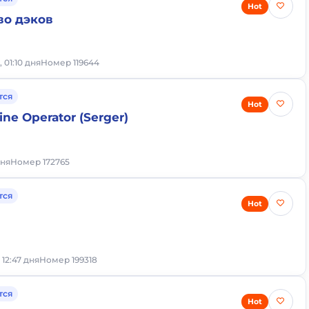
Hot
во дэков
, 01:10 дня
Номер 119644
тся
Hot
ne Operator (Serger)
дня
Номер 172765
тся
Hot
 12:47 дня
Номер 199318
тся
Hot