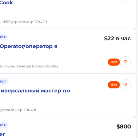
 Cook
, 11:53 утра
Номер 178429
тся
$22 в час
 Operator/оператор в
Hot
6, 05:46 вечера
Номер 206482
тся
Hot
ниверсальный мастер по
 утра
Номер 206491
тся
$800
er