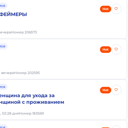
тся
Hot
 ФЕЙМЕРЫ
 вечера
Номер 206573
тся
Hot
3 вечера
Номер 202593
тся
Hot
енщина для ухода за
нщиной с проживанием
, 02:28 дня
Номер 183569
тся