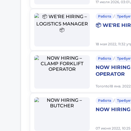
17 июля 2026, 03:01
Работа
/
Требуе
📦 WE'RE HI
18 мая 2022, 11:32 у
Работа
/
Требуе
NOW HIRING 
OPERATOR
Toronto
18 янв. 2022
Работа
/
Требуе
NOW HIRING
07 июня 2022, 10:25