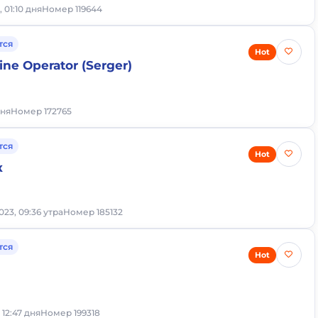
, 01:10 дня
Номер 119644
тся
Hot
ne Operator (Serger)
дня
Номер 172765
тся
Hot
к
023, 09:36 утра
Номер 185132
тся
Hot
 12:47 дня
Номер 199318