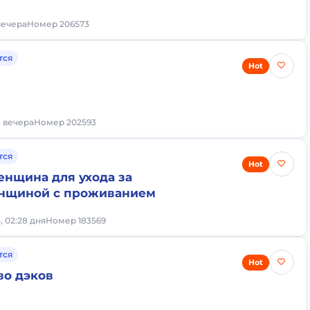
 вечера
Номер 206573
тся
Hot
3 вечера
Номер 202593
тся
Hot
енщина для ухода за
нщиной с проживанием
, 02:28 дня
Номер 183569
тся
Hot
во дэков