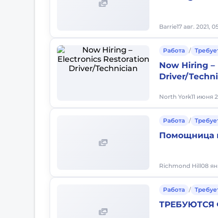
Barrie
17 авг. 2021, 
Работа
/
Требуе
Now Hiring – 
Driver/Techn
North York
11 июня 2
Работа
/
Требуе
Помощница 
Richmond Hill
08 ян
Работа
/
Требуе
ТРЕБУЮТСЯ