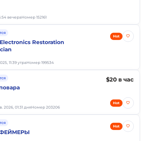
05:54 вечера
Номер 152161
тся
Hot
Electronics Restoration
ician
025, 11:39 утра
Номер 199534
тся
$20 в час
повара
Hot
в. 2026, 01:31 дня
Номер 203206
тся
Hot
 ФЕЙМЕРЫ