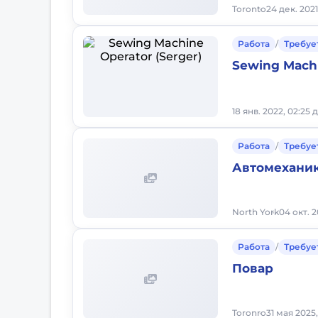
Toronto
24 дек. 2021
Работа
/
Требуе
Sewing Machi
18 янв. 2022, 02:25 
Работа
/
Требуе
Автомехани
North York
04 окт. 2
Работа
/
Требуе
Повар
Toronro
31 мая 2025,