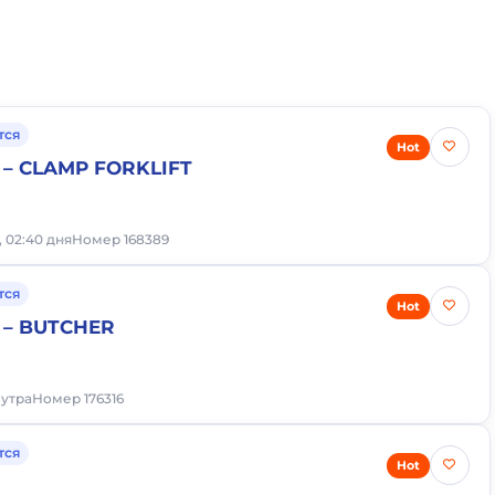
тся
Hot
– CLAMP FORKLIFT
, 02:40 дня
Номер 168389
тся
Hot
 – BUTCHER
 утра
Номер 176316
тся
Hot