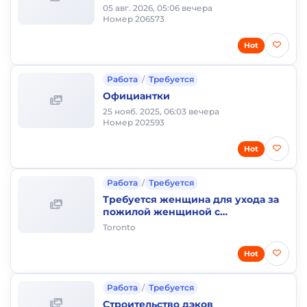
05 авг. 2026, 05:06 вечера
Номер 206573
Hot
Работа
/
Требуется
Официантки
25 нояб. 2025, 06:03 вечера
Номер 202593
Hot
Работа
/
Требуется
Требуется женщина для ухода за
пожилой женщиной с
проживанием
Toronto
Hot
Работа
/
Требуется
Строительство дэков