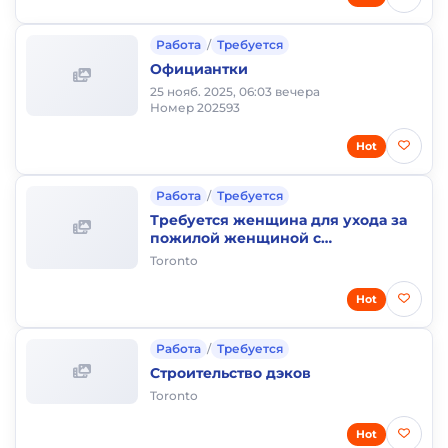
Работа
/
Требуется
Официантки
25 нояб. 2025, 06:03 вечера
Номер 202593
Hot
Работа
/
Требуется
Требуется женщина для ухода за
пожилой женщиной с
проживанием
Toronto
Hot
Работа
/
Требуется
Строительство дэков
Toronto
Hot