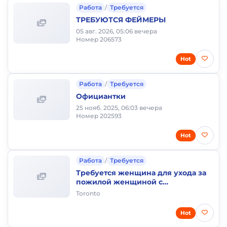
Работа
/
Требуется
ТРЕБУЮТСЯ ФЕЙМЕРЫ
05 авг. 2026, 05:06 вечера
Номер 206573
Hot
Работа
/
Требуется
Официантки
25 нояб. 2025, 06:03 вечера
Номер 202593
Hot
Работа
/
Требуется
Требуется женщина для ухода за
пожилой женщиной с
проживанием
Toronto
Hot