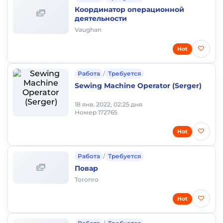
Координатор операционной
деятельности
Vaughan
Hot
Работа
/
Требуется
Sewing Machine Operator (Serger)
18 янв. 2022, 02:25 дня
Номер 172765
Hot
Работа
/
Требуется
Повар
Toronro
Hot