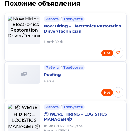
Похожие объявления
Работа
/
Требуется
Now Hiring – Electronics Restoration
Driver/Technician
North York
Hot
Работа
/
Требуется
Roofing
Barrie
Hot
Работа
/
Требуется
📦 WE'RE HIRING – LOGISTICS
MANAGER 📦
18 мая 2022, 11:32 утра
Номер 175908