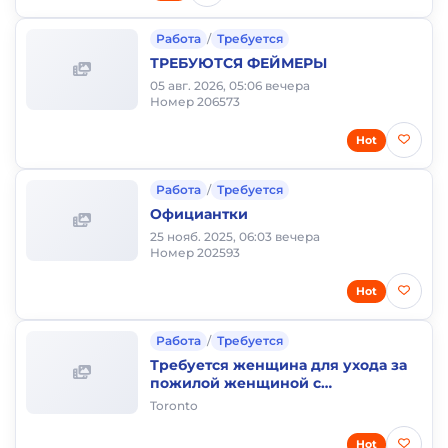
Работа
/
Требуется
ТРЕБУЮТСЯ ФЕЙМЕРЫ
05 авг. 2026, 05:06 вечера
Номер 206573
Hot
Работа
/
Требуется
Официантки
25 нояб. 2025, 06:03 вечера
Номер 202593
Hot
Работа
/
Требуется
Требуется женщина для ухода за
пожилой женщиной с
проживанием
Toronto
Hot