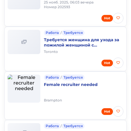
25 нояб. 2025, 06:03 вечера
Номер 202593
Hot
Работа
/
Требуется
Требуется женщина для ухода за
пожилой женщиной с
проживанием
Toronto
Hot
Работа
/
Требуется
Female recruiter needed
Brampton
Hot
Работа
/
Требуется