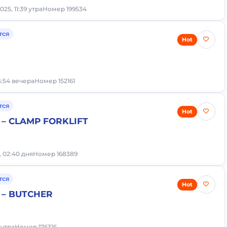
025, 11:39 утра
Номер 199534
тся
Hot
05:54 вечера
Номер 152161
тся
Hot
– CLAMP FORKLIFT
, 02:40 дня
Номер 168389
тся
Hot
 – BUTCHER
 утра
Номер 176316