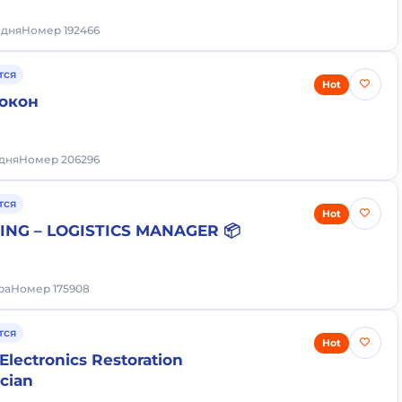
 дня
Номер 192466
тся
Hot
окон
 дня
Номер 206296
тся
Hot
RING – LOGISTICS MANAGER 📦
тра
Номер 175908
тся
Hot
Electronics Restoration
ician