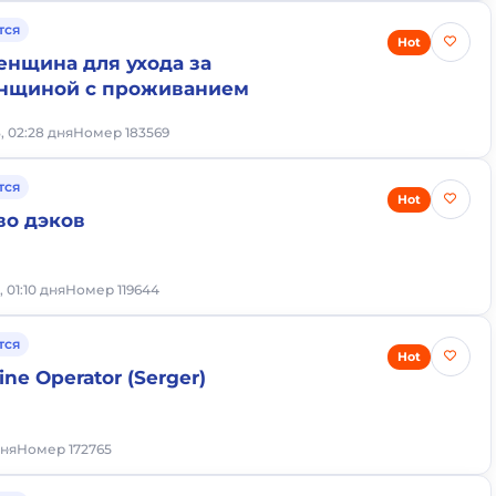
тся
Hot
енщина для ухода за
нщиной с проживанием
, 02:28 дня
Номер 183569
тся
Hot
во дэков
, 01:10 дня
Номер 119644
тся
Hot
ne Operator (Serger)
дня
Номер 172765