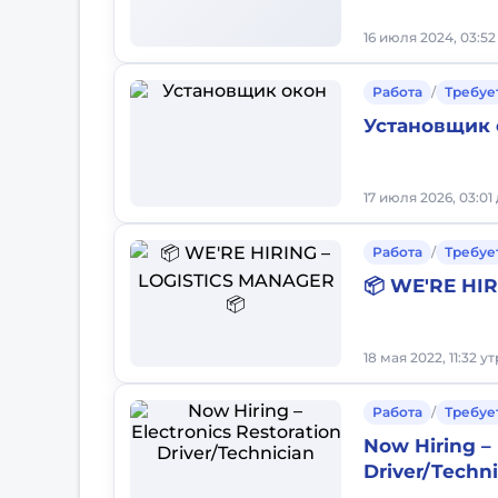
16 июля 2024, 03:52
Работа
/
Требуе
Установщик 
17 июля 2026, 03:01
Работа
/
Требуе
📦 WE'RE HI
18 мая 2022, 11:32 у
Работа
/
Требуе
Now Hiring – 
Driver/Techn