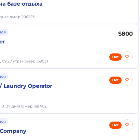
на базе отдыха
 дня
Номер 206223
тся
$800
er
Hot
, 07:27 утра
Номер 169031
тся
Hot
/ Laundry Operator
, 01:37 дня
Номер 168402
тся
Hot
n Company