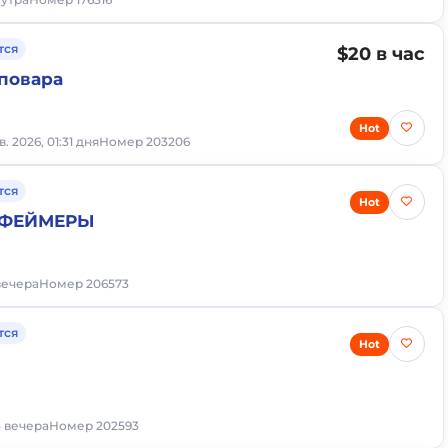
тся
$20 в час
повара
Hot
в. 2026, 01:31 дня
Номер 203206
тся
Hot
 ФЕЙМЕРЫ
 вечера
Номер 206573
тся
Hot
3 вечера
Номер 202593