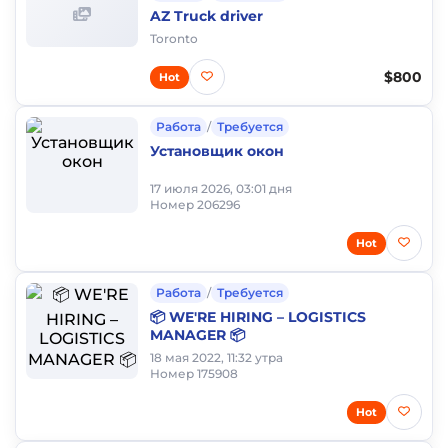
AZ Truck driver
Toronto
$800
Hot
Работа
/
Требуется
Установщик окон
17 июля 2026, 03:01 дня
Номер 206296
Hot
Работа
/
Требуется
📦 WE'RE HIRING – LOGISTICS
MANAGER 📦
18 мая 2022, 11:32 утра
Номер 175908
Hot