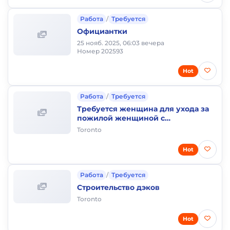
Работа
/
Требуется
Официантки
25 нояб. 2025, 06:03 вечера
Номер 202593
Hot
Работа
/
Требуется
Требуется женщина для ухода за
пожилой женщиной с
проживанием
Toronto
Hot
Работа
/
Требуется
Строительство дэков
Toronto
Hot