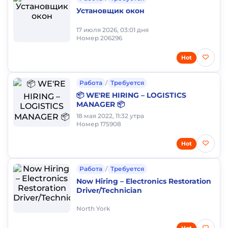
Установщик окон
17 июля 2026, 03:01 дня
Номер 206296
Hot
Работа
/
Требуется
📦 WE'RE HIRING – LOGISTICS
MANAGER 📦
18 мая 2022, 11:32 утра
Номер 175908
Hot
Работа
/
Требуется
Now Hiring – Electronics Restoration
Driver/Technician
North York
Hot