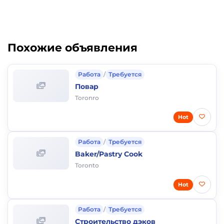
Похожие объявления
Работа
/
Требуется
Повар
Toronro
Hot
Работа
/
Требуется
Baker/Pastry Cook
Toronto
Hot
Работа
/
Требуется
Строительство дэков