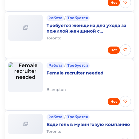
Hot
Работа
/
Требуется
Требуется женщина для ухода за
пожилой женщиной с
проживанием
Toronto
Hot
Работа
/
Требуется
Female recruiter needed
Brampton
Hot
Работа
/
Требуется
Водитель в мувинговую компанию
Toronto