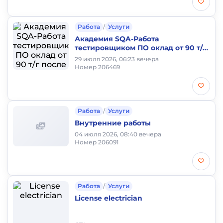
Работа
/
Услуги
Академия SQA-Работа
тестировщиком ПО оклад от 90 т/г
после окончания Курса-AI Software
29 июля 2026, 06:23 вечера
QA testing
Номер 206469
Работа
/
Услуги
Внутренние работы
04 июля 2026, 08:40 вечера
Номер 206091
Работа
/
Услуги
License electrician