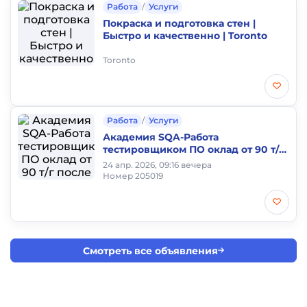
Работа
/
Услуги
Покраска и подготовка стен |
Быстро и качественно | Toronto
Toronto
Работа
/
Услуги
Академия SQA-Работа
тестировщиком ПО оклад от 90 т/г
после окончания Курса-AI Software
24 апр. 2026, 09:16 вечера
QA testing
Номер 205019
Смотреть все объявления