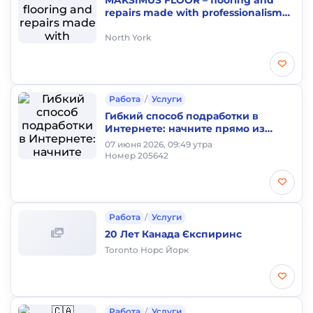
MAKSIMUS FLOOR – flooring and
repairs made with professionalism
and care for your home.
North York
Работа
/
Услуги
Гибкий способ подработки в
Интернете: начните прямо из
дома!
07 июня 2026, 09:49 утра
Номер 205642
Работа
/
Услуги
20 Лет Канада Єкспиринс
Toronto Норс Йорк
Работа
/
Услуги