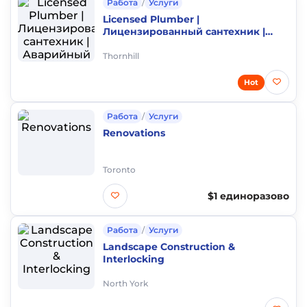
Работа
/
Услуги
Licensed Plumber |
Лицензированный сантехник |
Аварийный выезд 24/7 | Ремонт
ванных комнат | GTA
Thornhill
Hot
Работа
/
Услуги
Renovations
Toronto
$1 единоразово
Работа
/
Услуги
Landscape Construction &
Interlocking
North York