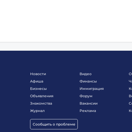
Новости
Видео
О
Афиша
Финансы
Ч
Бизнесы
Иммиграция
К
Объявления
Форум
В
Знакомства
Вакансии
С
Журнал
Реклама
К
Сообщить о проблеме