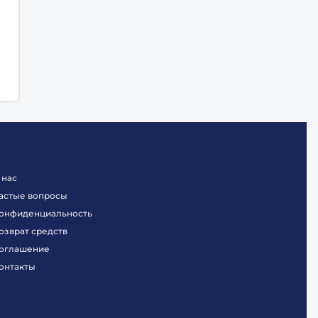
 нас
астые вопросы
онфиденциальность
озврат средств
оглашение
онтакты