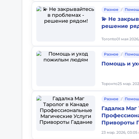
Разное
/
Помощ
💫 Не закрыв
решение ря
Toronto
01 мая 2026,
Разное
/
Помощ
Помощь и у
Торонто
25 мар. 202
Разное
/
Помощ
Гадалка Маг
Профессиона
Привороты 
23 мар. 2026, 03:05