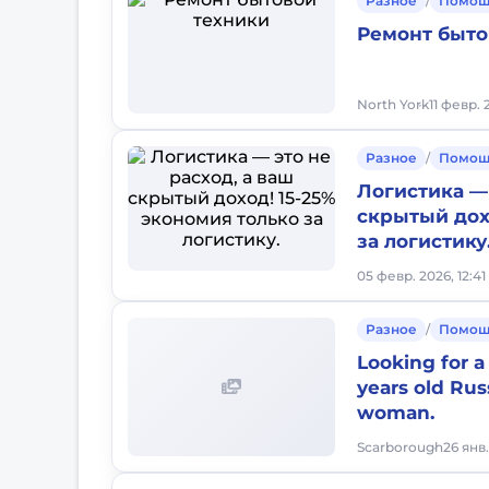
Разное
/
Помощ
Ремонт быто
North York
11 февр.
Разное
/
Помощ
Логистика — 
скрытый дох
за логистику
05 февр. 2026, 12:41
Разное
/
Помощ
Looking for a
years old Rus
woman.
Scarborough
26 янв