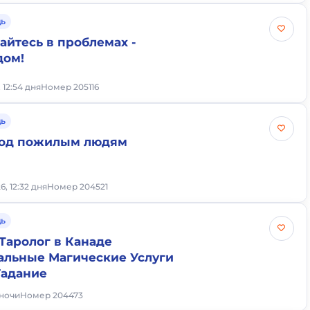
ь
айтесь в проблемах -
дом!
 12:54 дня
Номер 205116
ь
ход пожилым людям
6, 12:32 дня
Номер 204521
ь
 Таролог в Канаде
льные Магические Услуги
Гадание
 ночи
Номер 204473