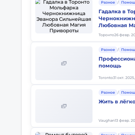
Разное
/
Помощ
Гадалка в Т
Чернокнижн
Любовная М
Торонто
26 февр. 20
Разное
/
Помощ
Профессиона
помощь
Toronto
31 окт. 2025,
Разное
/
Помощ
Жить в лёгк
Vaughan
13 февр. 2