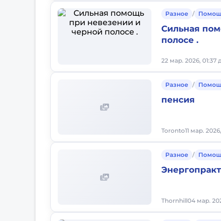
Разное
/
Помощ
Сильная пом
полосе .
22 мар. 2026, 01:37 
Разное
/
Помощ
пенсия
Toronto
11 мар. 2026
Разное
/
Помощ
Энергопрак
Thornhill
04 мар. 20