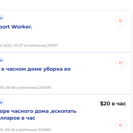
ь
port Worker.
я 2026, 03:37 ночи
Номер 206117
ь
 в часном доме уборка во
6, 09:48 утра
Номер 206081
ь
$20 в час
оре часного дома ,вскопать
лларов в час
6, 08:46 утра
Номер 205960