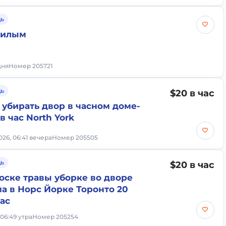
ь
жилым
дня
Номер 205721
ь
$20 в час
 убирать двор в часном доме-
в час North York
026, 06:41 вечера
Номер 205505
ь
$20 в час
оске травы уборке во дворе
ма в Норс Йорке Торонто 20
час
 06:49 утра
Номер 205254