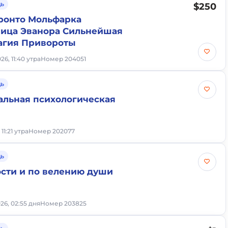
ь
$250
оронто Мольфарка
ица Эванора Сильнейшая
агия Привороты
26, 11:40 утра
Номер 204051
ь
льная психологическая
 11:21 утра
Номер 202077
ь
ости и по велению души
026, 02:55 дня
Номер 203825