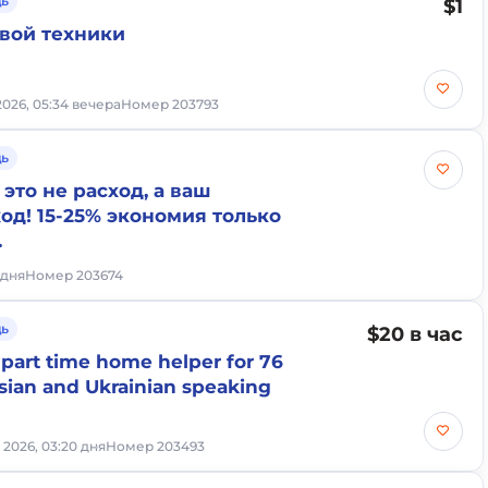
ь
$1
вой техники
 2026, 05:34 вечера
Номер 203793
ь
это не расход, а ваш
од! 15-25% экономия только
.
 дня
Номер 203674
ь
$20 в час
 part time home helper for 76
sian and Ukrainian speaking
. 2026, 03:20 дня
Номер 203493