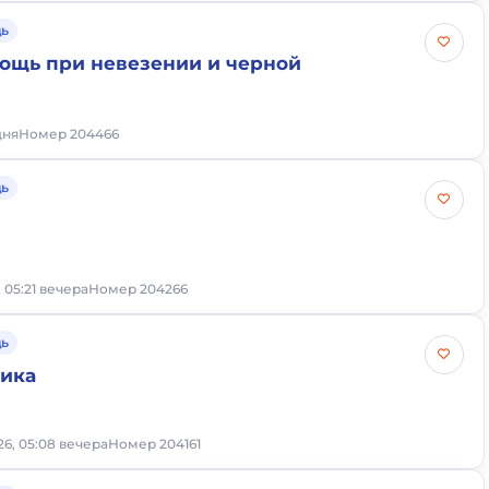
ь
ощь при невезении и черной
дня
Номер 204466
ь
, 05:21 вечера
Номер 204266
ь
тика
26, 05:08 вечера
Номер 204161