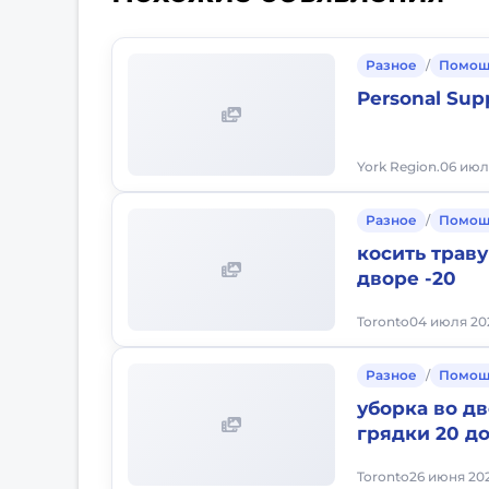
Разное
/
Помощ
Personal Sup
York Region.
06 июл
Разное
/
Помощ
косить траву
дворе -20
Toronto
04 июля 202
Разное
/
Помощ
уборка во дв
грядки 20 до
Toronto
26 июня 202