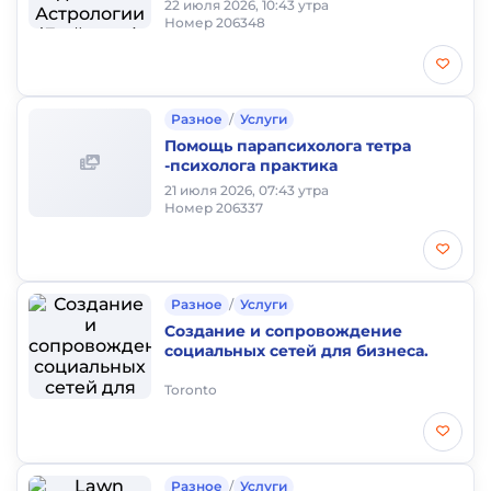
Письменный анализ ключевых
22 июля 2026, 10:43 утра
вопросов жизни.
Номер 206348
Разное
/
Услуги
Помощь парапсихолога тетра
-психолога практика
21 июля 2026, 07:43 утра
Номер 206337
Разное
/
Услуги
Создание и сопровождение
социальных сетей для бизнеса.
Toronto
Разное
/
Услуги