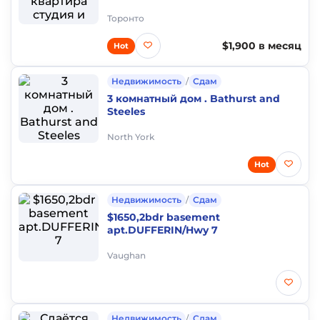
York and Lakeshore NO LEASE
Торонто
$1,900 в месяц
Hot
Недвижимость
/
Сдам
3 комнатный дом . Bathurst and
Steeles
North York
Hot
Недвижимость
/
Сдам
$1650,2bdr basement
apt.DUFFERIN/Hwy 7
Vaughan
Недвижимость
/
Сдам