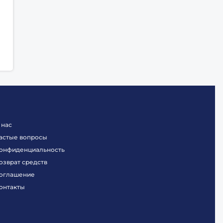
 нас
астые вопросы
онфиденциальность
озврат средств
оглашение
онтакты