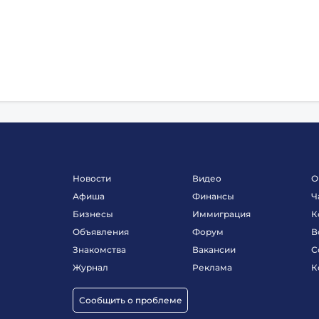
Новости
Видео
О
Афиша
Финансы
Ч
Бизнесы
Иммиграция
К
Объявления
Форум
В
Знакомства
Вакансии
С
Журнал
Реклама
К
Сообщить о проблеме