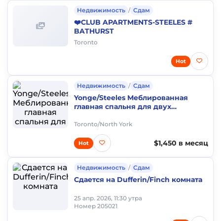
Недвижимость
/
Сдам
❤️CLUB APARTMENTS-STEELES #
BATHURST
Toronto
Hot
Недвижимость
/
Сдам
Yonge/Steeles Меблированная
главная спальня для двух
девушек, с туалетом. $450/неделя,
$1,450/месяц
Toronto/North York
$1,450 в месяц
Hot
Недвижимость
/
Сдам
Сдается на Dufferin/Finch комната
25 апр. 2026, 11:30 утра
Номер 205021