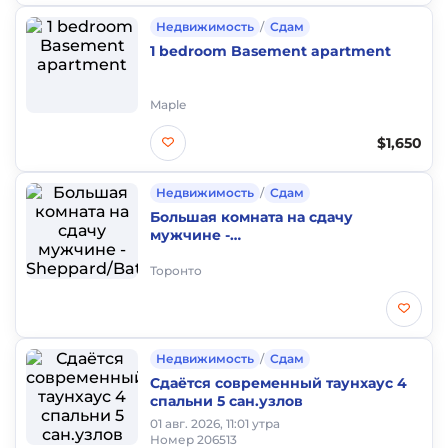
Недвижимость
/
Сдам
1 bedroom Basement apartment
Maple
$1,650
Недвижимость
/
Сдам
Большая комната на сдачу
мужчине -
Sheppard/Bathurst/Senlac
Торонто
Недвижимость
/
Сдам
Сдаётся современный таунхаус 4
спальни 5 сан.узлов
01 авг. 2026, 11:01 утра
Номер 206513