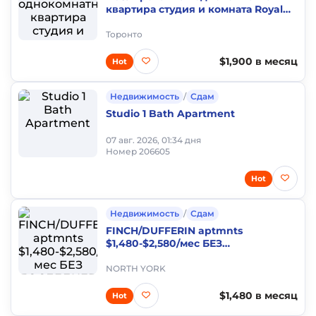
квартира студия и комната Royal
York and Lakeshore NO LEASE
Торонто
$1,900 в месяц
Hot
Недвижимость
/
Сдам
Studio 1 Bath Apartment
07 авг. 2026, 01:34 дня
Номер 206605
Hot
Недвижимость
/
Сдам
FINCH/DUFFERIN aptmnts
$1,480-$2,580/мес БЕЗ
ПОСЛЕДНЕГО месяца
NORTH YORK
$1,480 в месяц
Hot