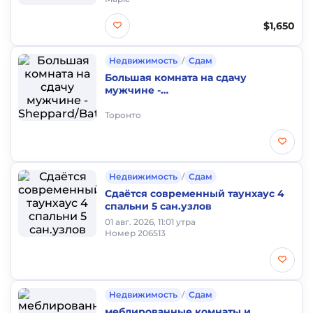
$1,650
Недвижимость
/
Сдам
Большая комната на сдачу
мужчине -
Sheppard/Bathurst/Senlac
Торонто
Недвижимость
/
Сдам
Сдаётся современный таунхаус 4
спальни 5 сан.узлов
01 авг. 2026, 11:01 утра
Номер 206513
Недвижимость
/
Сдам
меблированные комнаты и