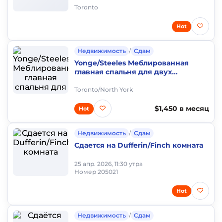
Toronto
Hot
Недвижимость
/
Сдам
Yonge/Steeles Меблированная
главная спальня для двух
девушек, с туалетом. $450/неделя,
$1,450/месяц
Toronto/North York
$1,450 в месяц
Hot
Недвижимость
/
Сдам
Сдается на Dufferin/Finch комната
25 апр. 2026, 11:30 утра
Номер 205021
Hot
Недвижимость
/
Сдам