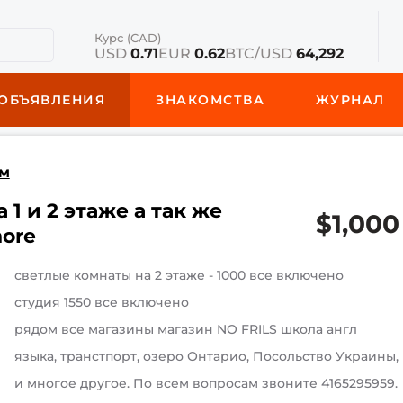
Курс (CAD)
USD
0.71
EUR
0.62
BTC/USD
64,292
ОБЪЯВЛЕНИЯ
ЗНАКОМСТВА
ЖУРНАЛ
м
1 и 2 этаже а так же
$1,000
hore
светлые комнаты на 2 этаже - 1000 все включено
студия 1550 все включено
рядом все магазины магазин NO FRILS школа англ
языка, транстпорт, озеро Онтарио, Посольство Украины,
и многое другое. По всем вопросам звоните 4165295959.