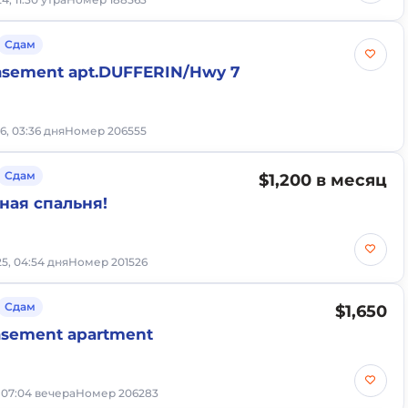
Сдам
basement apt.DUFFERIN/Hwy 7
6, 03:36 дня
Номер 206555
Сдам
$1,200 в месяц
ная спальня!
25, 04:54 дня
Номер 201526
Сдам
$1,650
asement apartment
 07:04 вечера
Номер 206283