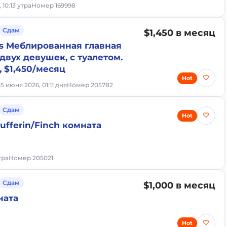
, 10:13 утра
Номер 169998
Сдам
$1,450 в месяц
es Меблированная главная
двух девушек, с туалетом.
 $1,450/месяц
Hot
15 июня 2026, 01:11 дня
Номер 205782
Сдам
Hot
ufferin/Finch комната
тра
Номер 205021
Сдам
$1,000 в месяц
ната
Hot