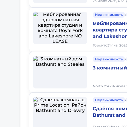
23 июля 2026, 01:21
Недвижимость
/
меблирован
квартира сту
and Lakesho
Торонто
31 янв. 202
Недвижимость
/
3 комнатный 
North York
14 июля 
Недвижимость
/
Сдаётся комн
Bathurst and
Toronto
19 февр. 202