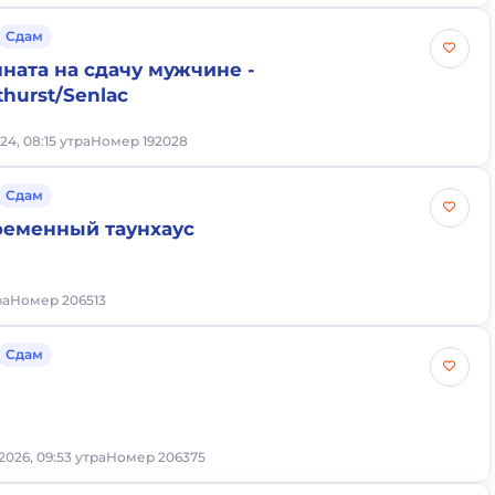
Сдам
ната на сдачу мужчине -
hurst/Senlac
24, 08:15 утра
Номер 192028
Сдам
ременный таунхаус
ра
Номер 206513
Сдам
2026, 09:53 утра
Номер 206375