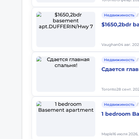
Недвижимость
/
$1650,2bdr 
Vaughan
04 авг. 202
Недвижимость
/
Сдается глав
Toronto
28 сент. 20
Недвижимость
/
1 bedroom B
Maple
16 июля 2026,