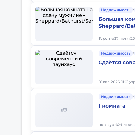
Недвижимость
/
Большая ком
Sheppard/Bat
Торонто
27 июня 20
Недвижимость
/
Сдаётся сов
01 авг. 2026, 11:01 ут
Недвижимость
/
1 комната
north york
24 июля 