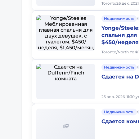
Toronto
26 дек. 2021
Недвижимость
/
Yonge/Steel
спальня для 
$450/неделя,
Toronto/North York
Недвижимость
/
Сдается на D
25 апр. 2026, 11:30 у
Недвижимость
/
Сдается ком