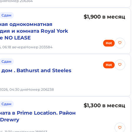
 дня
Номер 206364
Сдам
$1,900 в месяц
ная однокомнатная
дия и комната Royal York
re NO LEASE
Hot
6, 06:18 вечера
Номер 203584
Сдам
Hot
дом . Bathurst and Steeles
2026, 04:30 дня
Номер 206238
Сдам
$1,300 в месяц
ата в Prime Location. Район
 Drewry
4, 11:30 утра
Номер 188563