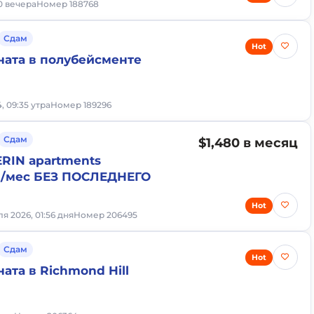
20 вечера
Номер 188768
Сдам
Hot
ната в полубейсменте
, 09:35 утра
Номер 189296
Сдам
$1,480 в месяц
RIN apartments
80/мес БЕЗ ПОСЛЕДНЕГО
Hot
ля 2026, 01:56 дня
Номер 206495
Сдам
Hot
ата в Richmond Hill