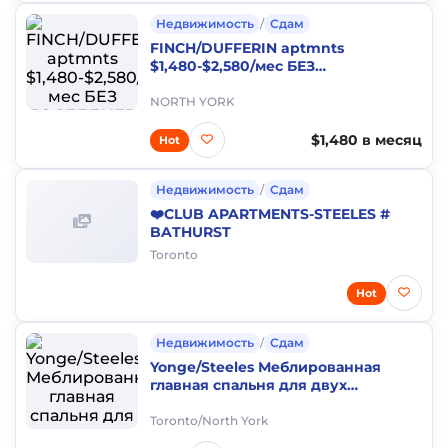
Недвижимость
/
Сдам
FINCH/DUFFERIN aptmnts
$1,480-$2,580/мес БЕЗ
ПОСЛЕДНЕГО месяца
NORTH YORK
$1,480 в месяц
Hot
Недвижимость
/
Сдам
❤️CLUB APARTMENTS-STEELES #
BATHURST
Toronto
Hot
Недвижимость
/
Сдам
Yonge/Steeles Меблированная
главная спальня для двух
девушек, с туалетом. $450/неделя,
$1,450/месяц
Toronto/North York