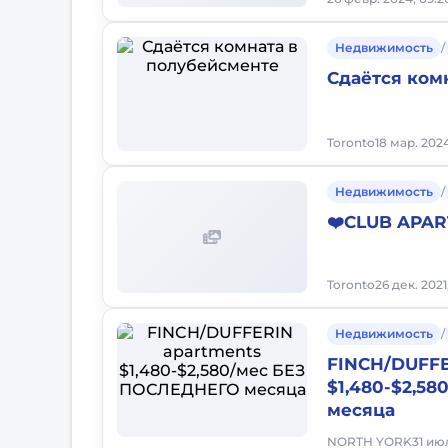
Недвижимость
/
Сдаётся ком
Toronto
18 мар. 2024
Недвижимость
/
❤️CLUB APA
Toronto
26 дек. 2021
Недвижимость
/
FINCH/DUFFE
$1,480-$2,5
месяца
NORTH YORK
31 ию