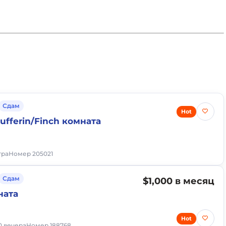
Сдам
Hot
ufferin/Finch комната
тра
Номер 205021
Сдам
$1,000 в месяц
ната
Hot
20 вечера
Номер 188768