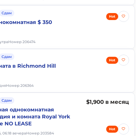
Сдам
Hot
нокомнатная $ 350
 утра
Номер 206474
Сдам
Hot
ата в Richmond Hill
 дня
Номер 206364
Сдам
$1,900 в месяц
ная однокомнатная
дия и комната Royal York
re NO LEASE
Hot
6, 06:18 вечера
Номер 203584