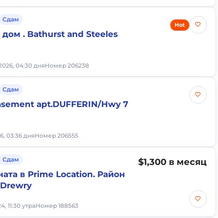
Сдам
Hot
дом . Bathurst and Steeles
2026, 04:30 дня
Номер 206238
Сдам
basement apt.DUFFERIN/Hwy 7
6, 03:36 дня
Номер 206555
Сдам
$1,300 в месяц
ата в Prime Location. Район
 Drewry
4, 11:30 утра
Номер 188563