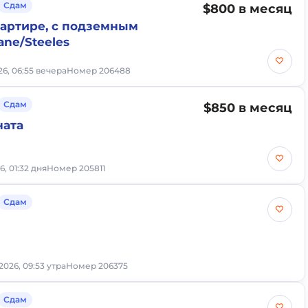
Сдам
$800 в месяц
вартире, с подземным
ane/Steeles
6, 06:55 вечера
Номер 206488
Сдам
$850 в месяц
ната
6, 01:32 дня
Номер 205811
Сдам
2026, 09:53 утра
Номер 206375
Сдам