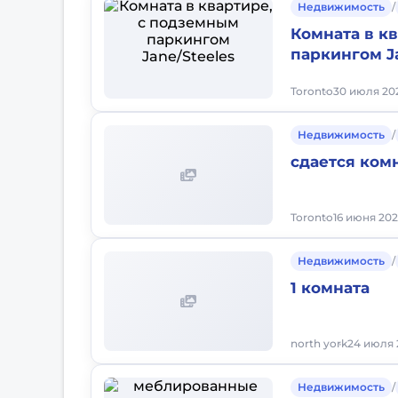
Недвижимость
/
Комната в к
паркингом J
Toronto
30 июля 202
Недвижимость
/
сдается ком
Toronto
16 июня 202
Недвижимость
/
1 комната
north york
24 июля 
Недвижимость
/