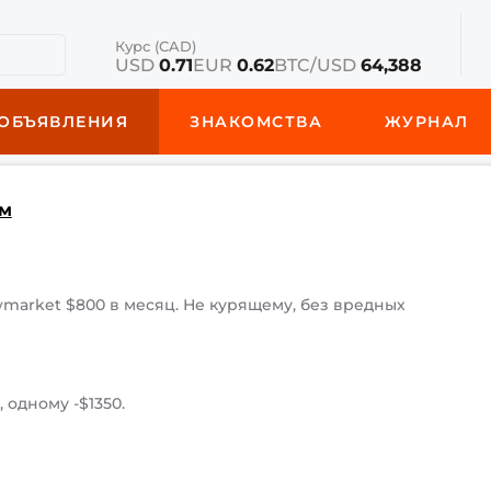
Курс (CAD)
USD
0.71
EUR
0.62
BTC/USD
64,388
ОБЪЯВЛЕНИЯ
ЗНАКОМСТВА
ЖУРНАЛ
м
wmarket $800 в месяц. Не курящему, без вредных
 одному -$1350.