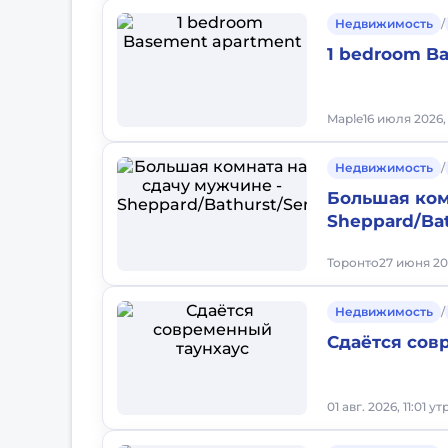
Недвижимость
/
1 bedroom B
Maple
16 июля 2026,
Недвижимость
/
Большая ком
Sheppard/Bat
Торонто
27 июня 20
Недвижимость
/
Сдаётся сов
01 авг. 2026, 11:01 ут