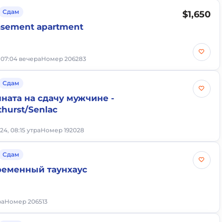
Сдам
$1,650
asement apartment
 07:04 вечера
Номер 206283
Сдам
ната на сдачу мужчине -
hurst/Senlac
24, 08:15 утра
Номер 192028
Сдам
ременный таунхаус
ра
Номер 206513