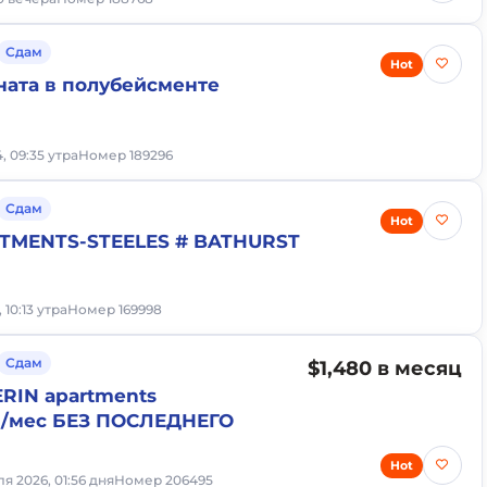
Сдам
Hot
ната в полубейсменте
, 09:35 утра
Номер 189296
Сдам
Hot
RTMENTS-STEELES # BATHURST
, 10:13 утра
Номер 169998
Сдам
$1,480 в месяц
RIN apartments
80/мес БЕЗ ПОСЛЕДНЕГО
Hot
ля 2026, 01:56 дня
Номер 206495