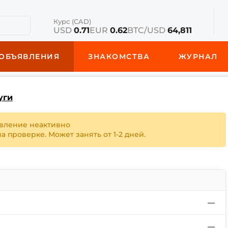
Курс (CAD)
USD
0.71
EUR
0.62
BTC/USD
64,811
ОБЪЯВЛЕНИЯ
ЗНАКОМСТВА
ЖУРНАЛ
уги
вление неактивно
 проверке. Может занять от 1-2 дней.
—
—