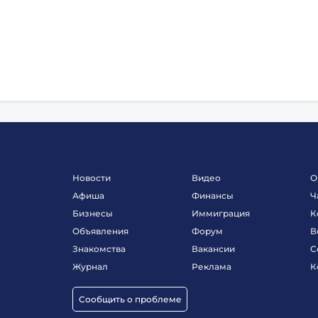
Новости
Видео
О
Афиша
Финансы
Ч
Бизнесы
Иммиграция
К
Объявления
Форум
В
Знакомства
Вакансии
С
Журнал
Реклама
К
Сообщить о проблеме