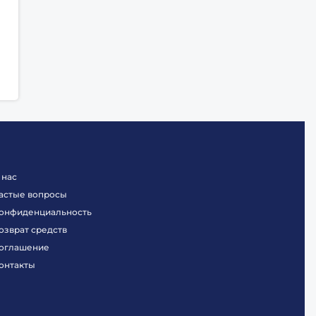
 нас
астые вопросы
онфиденциальность
озврат средств
оглашение
онтакты