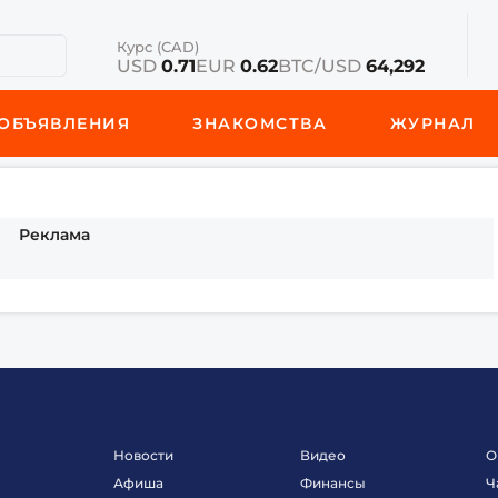
Курс (CAD)
USD
0.71
EUR
0.62
BTC/USD
64,292
ОБЪЯВЛЕНИЯ
ЗНАКОМСТВА
ЖУРНАЛ
Реклама
Новости
Видео
О
Афиша
Финансы
Ч