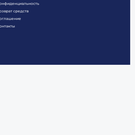
онфиденциальность
озврат средств
оглашение
онтакты