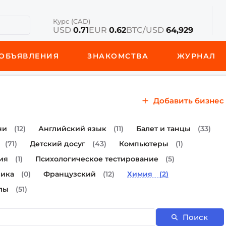
Курс (CAD)
USD
0.71
EUR
0.62
BTC/USD
64,929
ОБЪЯВЛЕНИЯ
ЗНАКОМСТВА
ЖУРНАЛ
Добавить бизнес
ни
(12)
Английский язык
(11)
Балет и танцы
(33)
(71)
Детский досуг
(43)
Компьютеры
(1)
ия
(1)
Психологическое тестирование
(5)
ика
(0)
Французский
(12)
Химия
(2)
лы
(51)
Поиск