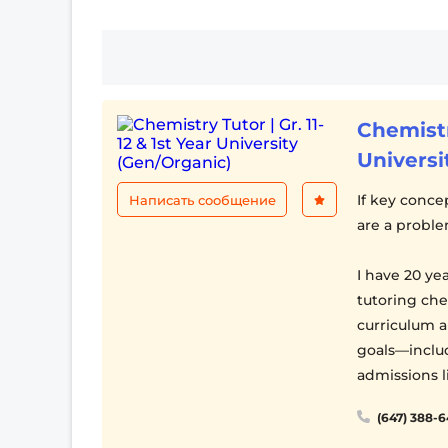
Chemistry
Universi
If key conce
Написать сообщение
are a proble
I have 20 ye
tutoring che
curriculum 
goals—includ
admissions l
(647) 388-
What I Offer