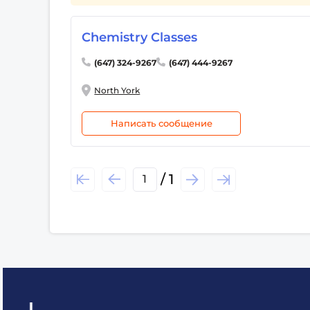
● High Schoo
● University
Chemistry Classes
(647) 324-9267
(647) 444-9267
North York
Написать сообщение
/ 1
1