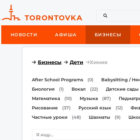
НОВОСТИ
АФИША
БИЗНЕСЫ
Бизнесы
Дети
Химия
After School Programs
(0)
Babysitting / Ня
Биология
(1)
Вокал
(22)
Детские сады
Математика
(10)
Музыка
(87)
Педиатр
Рисование
(37)
Русский язык
(12)
Физ
Частные уроки
(48)
Шахматы
(9)
Шко