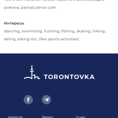
районы. pavlud yahoo com
Интересы
dancing, swimming, hunting, fishing, skating, hiking,
skiing, biking etc. (like sports activities)
Новости
Видео
О нас