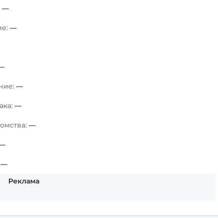
:
—
ие:
—
ь
—
ние:
—
ака:
—
комства:
—
—
:
—
Реклама