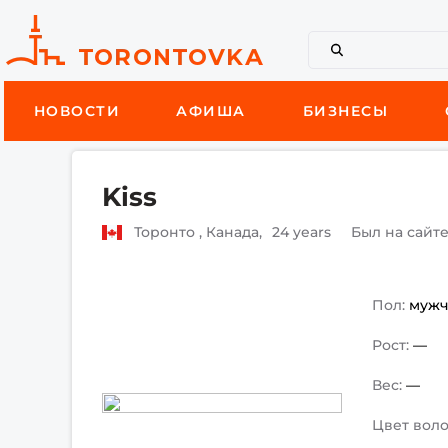
НОВОСТИ
АФИША
БИЗНЕСЫ
Kiss
Торонто , Канада,
24 years
Был на сайт
Пол:
муж
Рост:
—
Вес:
—
Цвет воло