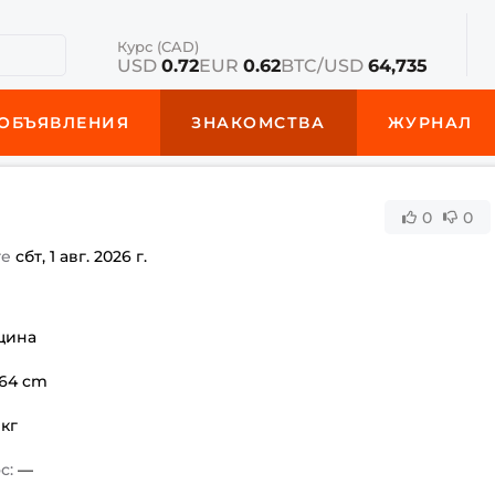
Курс (CAD)
USD
0.72
EUR
0.62
BTC/USD
64,735
ОБЪЯВЛЕНИЯ
ЗНАКОМСТВА
ЖУРНАЛ
0
0
те
сбт, 1 авг. 2026 г.
щина
164 cm
 кг
с:
—