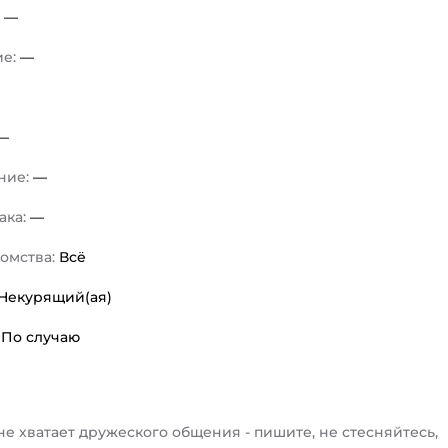
:
—
ие:
—
—
ние:
—
ака:
—
комства:
Всё
Некурящий(ая)
:
По случаю
не хватает дружеского общения - пишите, не стесняйтесь,