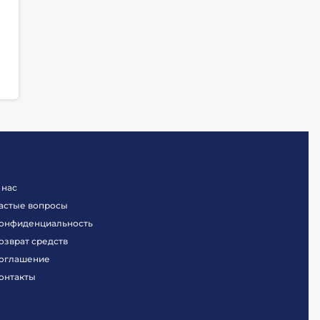
 нас
астые вопросы
онфиденциальность
озврат средств
оглашение
онтакты