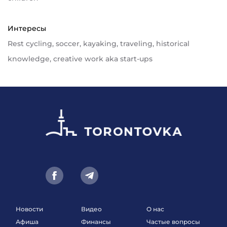
Интересы
Rest cycling, soccer, kayaking, traveling, historical
knowledge, creative work aka start-ups
Новости
Видео
О нас
Афиша
Финансы
Частые вопросы