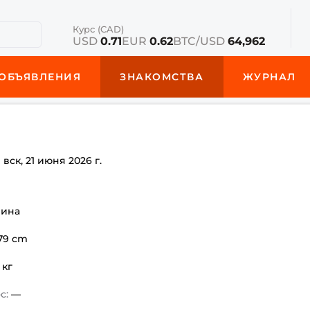
Курс (CAD)
USD
0.71
EUR
0.62
BTC/USD
64,962
ОБЪЯВЛЕНИЯ
ЗНАКОМСТВА
ЖУРНАЛ
е
вск, 21 июня 2026 г.
чина
179 cm
 кг
с:
—