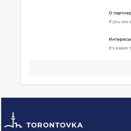
О партне
If you are
Интерес
It's easier