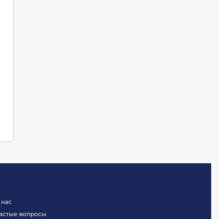
 нас
астые вопросы