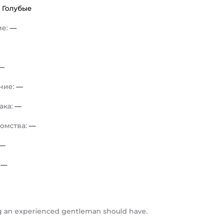
:
Голубые
ие:
—
—
ние:
—
ака:
—
комства:
—
—
:
—
g an experienced gentleman should have.