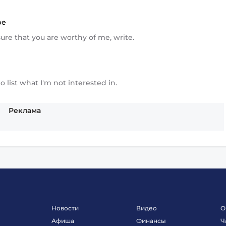
ре
 sure that you are worthy of me, write.
ы
 to list what I'm not interested in.
Реклама
Новости
Видео
О
Афиша
Финансы
Ч