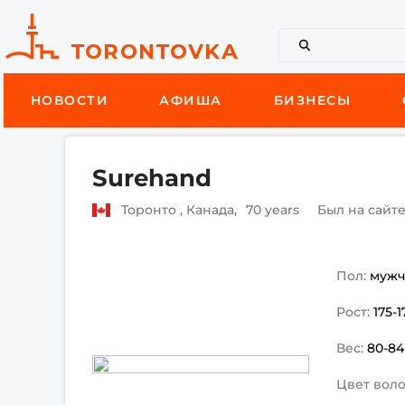
НОВОСТИ
АФИША
БИЗНЕСЫ
Surehand
Торонто , Канада,
70 years
Был на сайт
Пол:
муж
Рост:
175-
Вес:
80-84
Цвет воло