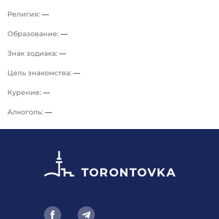
Религия:
—
Образование:
—
Знак зодиака:
—
Цель знакомства:
—
Курение:
—
Алкоголь:
—