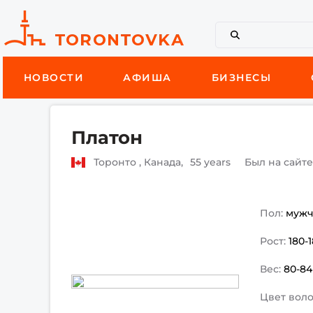
НОВОСТИ
АФИША
БИЗНЕСЫ
Платон
Торонто , Канада,
55 years
Был на сайт
Пол:
муж
Рост:
180-
Вес:
80-84
Цвет воло