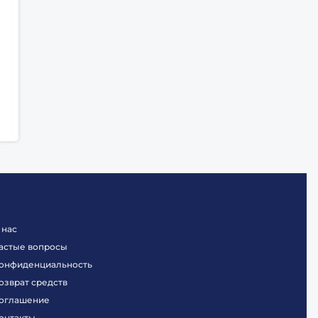
 нас
астые вопросы
онфиденциальность
озврат средств
оглашение
онтакты