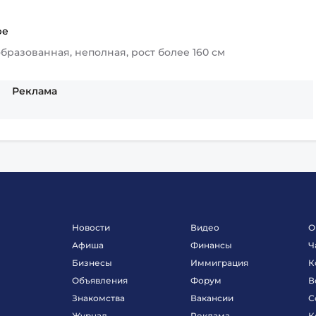
ре
образованная, неполная, рост более 160 см
Реклама
Новости
Видео
О
Афиша
Финансы
Ч
Бизнесы
Иммиграция
К
Объявления
Форум
В
Знакомства
Вакансии
С
Журнал
Реклама
К