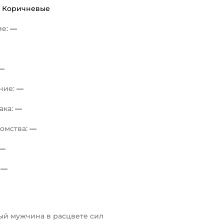
:
Коричневые
ие:
—
—
ние:
—
ака:
—
комства:
—
—
:
—
ый мужчина в расцвете сил