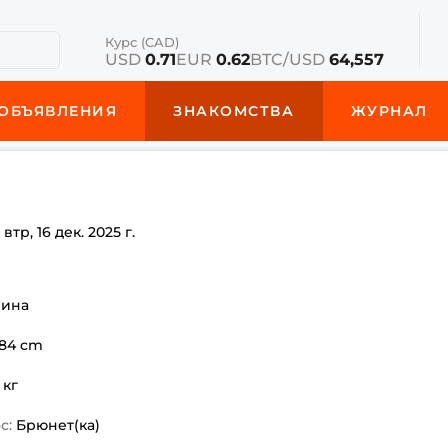
Курс (CAD)
USD
0.71
EUR
0.62
BTC/USD
64,557
ОБЪЯВЛЕНИЯ
ЗНАКОМСТВА
ЖУРНАЛ
е
втр, 16 дек. 2025 г.
чина
184 cm
 кг
с:
Брюнет(ка)