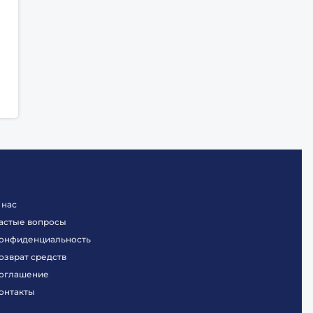
 нас
астые вопросы
онфиденциальность
озврат средств
оглашение
онтакты