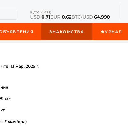
Курс (CAD)
USD
0.71
EUR
0.62
BTC/USD
64,990
ОБЪЯВЛЕНИЯ
ЗНАКОМСТВА
ЖУРНАЛ
е
чтв, 13 мар. 2025 г.
чина
179 cm
 кг
с:
Лысый(ая)