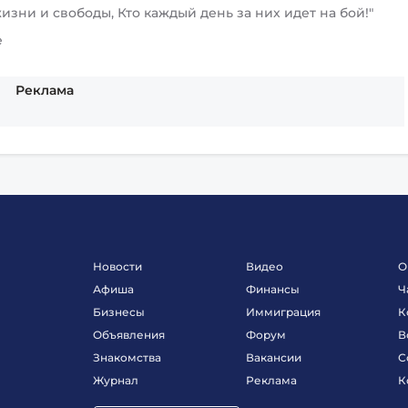
изни и свободы, Кто каждый день за них идет на бой!"
е
Реклама
Новости
Видео
О
Афиша
Финансы
Ч
Бизнесы
Иммиграция
К
Объявления
Форум
В
Знакомства
Вакансии
С
Журнал
Реклама
К