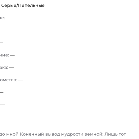
:
Серые/Пепельные
ие:
—
—
ние:
—
ака:
—
комства:
—
—
:
—
едо мной Конечный вывод мудрости земной: Лишь тот