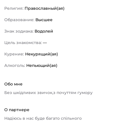
Религия:
Православный(ая)
Образование:
Высшее
Знак зодиака:
Водолей
Цель знакомства:
—
Курение:
Некурящий(ая)
Алкоголь:
Непьющий(ая)
Обо мне
Без шкідливих звичок,з почуттям гумору
О партнере
Надіюсь в нас буде багато спільного