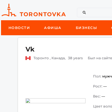
НОВОСТИ
АФИША
БИЗНЕСЫ
Vk
Торонто , Канада,
38 years
Был на сайт
Пол:
муж
Рост:
—
Вес:
—
Цвет воло