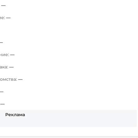
:
—
ие:
—
—
ние:
—
ака:
—
комства:
—
—
:
—
Реклама