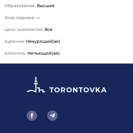
Образование:
Высшее
Знак зодиака:
—
Цель знакомства:
Всё
Курение:
Некурящий(ая)
Алкоголь:
Непьющий(ая)