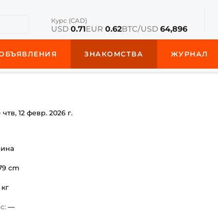
Курс (CAD)
USD
0.71
EUR
0.62
BTC/USD
64,896
ОБЪЯВЛЕНИЯ
ЗНАКОМСТВА
ЖУРНАЛ
е
чтв, 12 февр. 2026 г.
чина
179 cm
 кг
с:
—