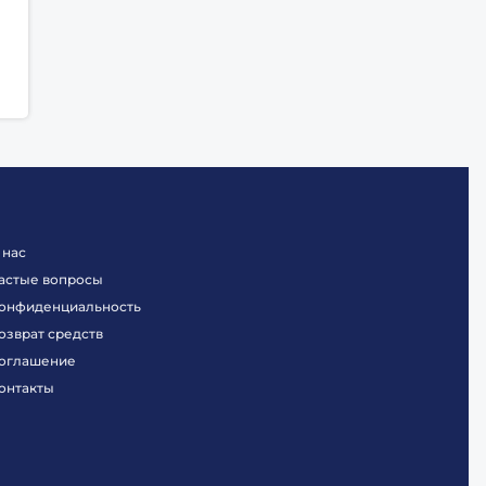
 нас
астые вопросы
онфиденциальность
озврат средств
оглашение
онтакты