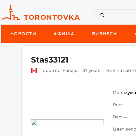
НОВОСТИ
АФИША
БИЗНЕСЫ
Stas33121
Торонто , Канада,
37 years
Был на сайт
Пол:
муж
Рост:
—
Вес:
—
Цвет воло