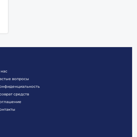
 нас
астые вопросы
онфиденциальность
озврат средств
оглашение
онтакты