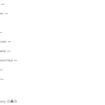
:
—
ие:
—
—
ние:
—
ака:
—
комства:
—
—
:
—
ку 😉👻😘