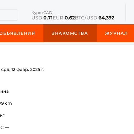
Курс (CAD)
USD
0.71
EUR
0.62
BTC/USD
64,392
ОБЪЯВЛЕНИЯ
ЗНАКОМСТВА
ЖУРНАЛ
е
срд, 12 февр. 2025 г.
чина
179 cm
 кг
с:
—