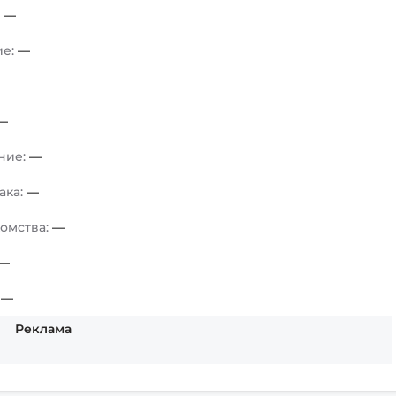
:
—
ие:
—
—
ние:
—
ака:
—
комства:
—
—
:
—
Реклама