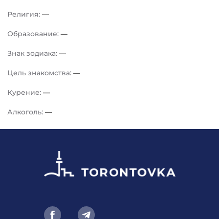
Религия:
—
Образование:
—
Знак зодиака:
—
Цель знакомства:
—
Курение:
—
Алкоголь:
—