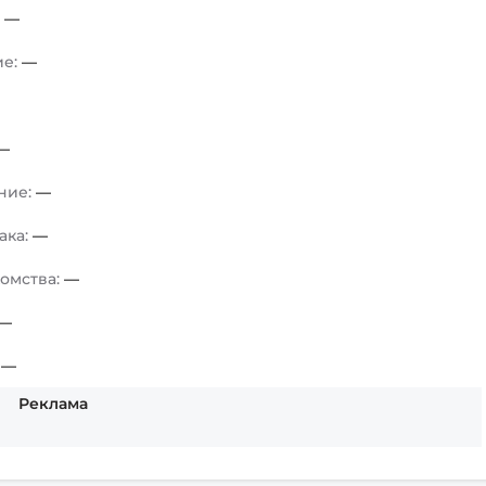
:
—
ие:
—
—
ние:
—
ака:
—
комства:
—
—
:
—
Реклама