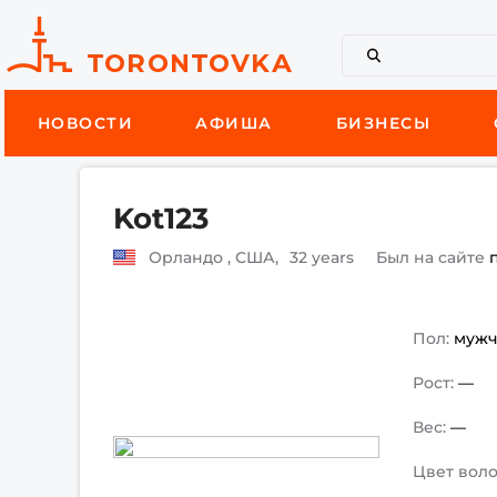
НОВОСТИ
АФИША
БИЗНЕСЫ
Kot123
Орландо , США,
32 years
Был на сайте
Пол:
муж
Рост:
—
Вес:
—
Цвет воло