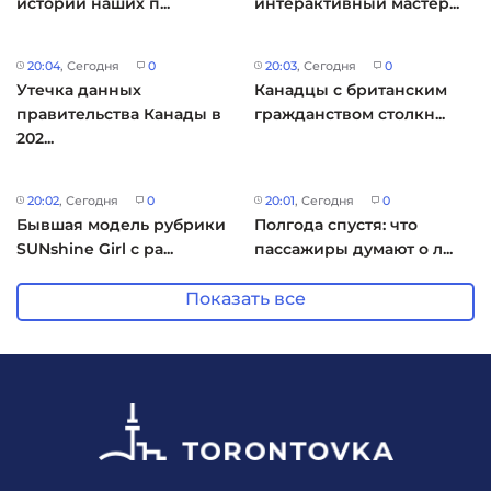
истории наших п...
интерактивный мастер...
20:04
, Сегодня
0
20:03
, Сегодня
0
Утечка данных
Канадцы с британским
правительства Канады в
гражданством столкн...
202...
20:02
, Сегодня
0
20:01
, Сегодня
0
Бывшая модель рубрики
Полгода спустя: что
SUNshine Girl с ра...
пассажиры думают о л...
Показать все