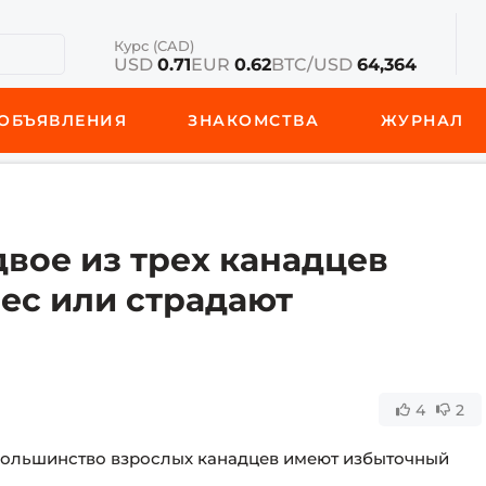
Курс (CAD)
USD
0.71
EUR
0.62
BTC/USD
64,364
ОБЪЯВЛЕНИЯ
ЗНАКОМСТВА
ЖУРНАЛ
двое из трех канадцев
ес или страдают
4
2
ольшинство взрослых канадцев имеют избыточный