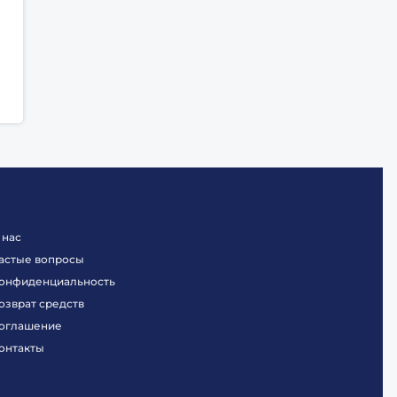
 нас
астые вопросы
онфиденциальность
озврат средств
оглашение
онтакты