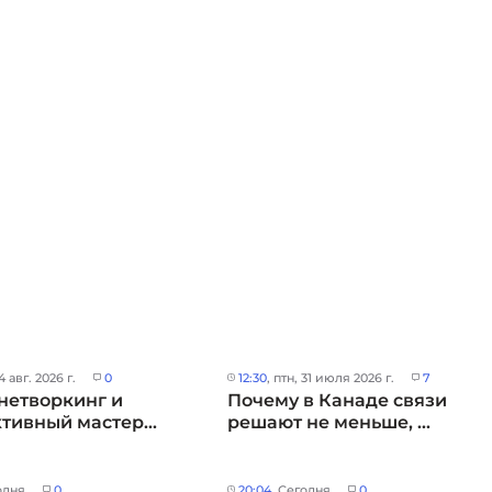
 4 авг. 2026 г.
0
12:30
, птн, 31 июля 2026 г.
7
нетворкинг и
Почему в Канаде связи
тивный мастер...
решают не меньше, ...
одня
0
20:04
, Сегодня
0