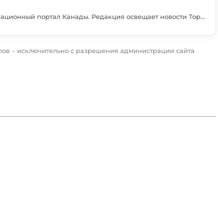
Torontovka — русскоязычный информационный портал Канады. Редакция освещает новости Торонто, Онтарио и всей страны, важные события, иммиграцию, бизнес, культуру и жизнь русскоязычного сообщества.
ов – исключительно с разрешения администрации сайта