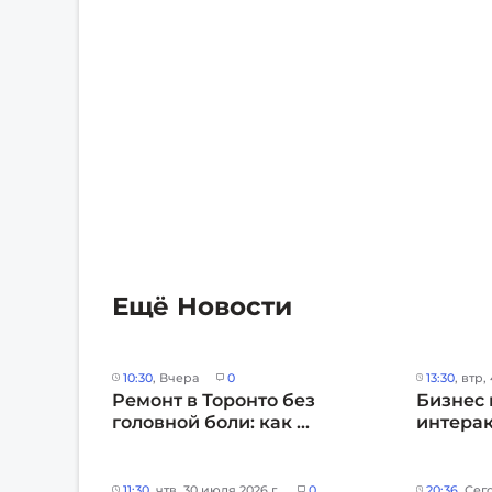
Ещё Новости
10:30
, Вчера
0
13:30
, втр,
Ремонт в Торонто без
Бизнес 
головной боли: как ...
интерак
11:30
, чтв, 30 июля 2026 г.
0
20:36
, Сег