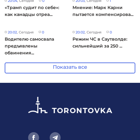
20:04
, Сегодня
0
20:03
, Сегодня
1
«Трамп судит по себе»:
Мнение: Марк Карни
как канадцы отреа...
пытается компенсирова...
20:02
, Сегодня
0
20:02
, Сегодня
0
Водителю самосвала
Режим ЧС в Саутволде:
предъявлены
сильнейший за 250 ...
обвинения...
Показать все