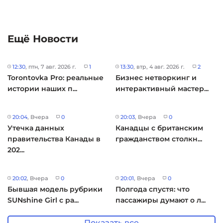
Ещё Новости
12:30
, птн, 7 авг. 2026 г.
1
13:30
, втр, 4 авг. 2026 г.
2
Torontovka Pro: реальные
Бизнес нетворкинг и
истории наших п...
интерактивный мастер...
20:04
, Вчера
0
20:03
, Вчера
0
Утечка данных
Канадцы с британским
правительства Канады в
гражданством столкн...
202...
20:02
, Вчера
0
20:01
, Вчера
0
Бывшая модель рубрики
Полгода спустя: что
SUNshine Girl с ра...
пассажиры думают о л...
Показать все