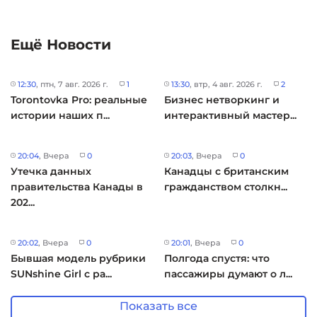
Ещё Новости
12:30
, птн, 7 авг. 2026 г.
1
13:30
, втр, 4 авг. 2026 г.
2
Torontovka Pro: реальные
Бизнес нетворкинг и
истории наших п...
интерактивный мастер...
20:04
, Вчера
0
20:03
, Вчера
0
Утечка данных
Канадцы с британским
правительства Канады в
гражданством столкн...
202...
20:02
, Вчера
0
20:01
, Вчера
0
Бывшая модель рубрики
Полгода спустя: что
SUNshine Girl с ра...
пассажиры думают о л...
Показать все