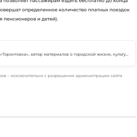
на позволяет пассажирам ездить бесплатно до конца
 совершат определенное количество платных поездок
я пенсионеров и детей).
Нина Гоголь — журналистка портала «Торонтовка», автор материалов о городской жизни, культуре, событиях и людях, которые формируют современное лицо Торонто. Она готовит новости, интервью и тематические статьи, уделяя особое внимание общественным инициативам, интересным проектам и историям успешной интеграции в Канаде. В своих публикациях Нина сочетает информационный подход с вниманием к деталям, стараясь делать материалы не только актуальными, но и полезными для читателей. Её статьи регулярно посвящены культурным событиям, образованию, предпринимательству и жизни русскоязычной общины. Она убеждена, что журналистика помогает объединять людей, находить ответы на важные вопросы и открывать новые возможности для жизни в Канаде. Главная цель её работы — создавать материалы, которым доверяют и к которым хочется возвращаться.
ов – исключительно с разрешения администрации сайта