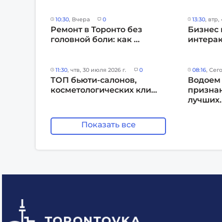
10:30
, Вчера
0
13:30
, втр,
Ремонт в Торонто без
Бизнес 
головной боли: как ...
интерак
11:30
, чтв, 30 июля 2026 г.
0
08:16
, Сег
ТОП бьюти-салонов,
Водоем
косметологических кли...
признан
лучших..
Показать все