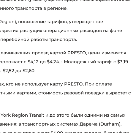
ного транспорта в регионе.
 Region), повышение тарифов, утвержденное
окрытия растущих операционных расходов на фоне
перебойной работы транспорта.
плачивающих проезд картой PRESTO, цены изменятся
рожает с $4,12 до $4,24. • Молодежный тариф: с $3,19
 $2,52 до $2,60.
, кто не использует карту PRESTO. При оплате
тными картами, стоимость разовой поездки вырастет с
York Region Transit и до этого были одними из самых
внения: в транспортных системах Дарема (Durham),
ые также превышает $4,00, однако взрослый тариф по