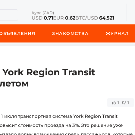
Курс (CAD)
USD
0.71
EUR
0.62
BTC/USD
64,521
ОБЪЯВЛЕНИЯ
ЗНАКОМСТВА
ЖУРНАЛ
York Region Transit
 летом
1
1
 1 июля транспортная система York Region Transit
овысит стоимость проезда на 3%. Это решение уже
ызвало волну возмущения среди пассажиров, которые