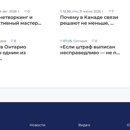
 4 авг. 2026 г.
0
12:30
, птн, 31 июля 2026 г.
7
нетворкинг и
Почему в Канаде связи
тивный мастер...
решают не меньше, ...
одня
0
07:05
, Сегодня
0
 в Онтарио
«Если штраф выписан
 одним из
несправедливо — не п...
.
Новости
Видео
О