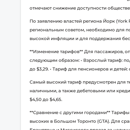
отмечают снижение доступности обществен
По заявлению властей региона Йорк (York
региональным советом, необходимо для п
высокой инфляции и для поддержания бес
**Изменение тарифов** Для пассажиров, о
следующим образом: • Взрослый тариф: подо
до $3,29. • Тариф для пенсионеров и детей: с
Самый высокий тариф предусмотрен для тех
наличными, а также дебетовыми или креди
$4,50 до $4,65.
**Сравнение с другими городами** Тарифы 
высоких в Большом Торонто (GTA). Для сра
Брамптона и Миссиссоги проезд за наличн