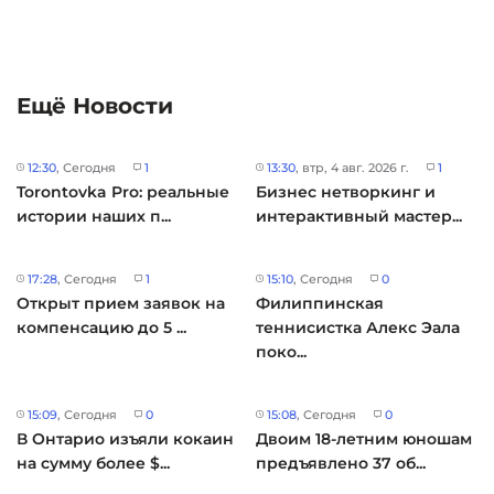
Ещё Новости
12:30
, Сегодня
1
13:30
, втр, 4 авг. 2026 г.
1
Torontovka Pro: реальные
Бизнес нетворкинг и
истории наших п...
интерактивный мастер...
17:28
, Сегодня
1
15:10
, Сегодня
0
Открыт прием заявок на
Филиппинская
компенсацию до 5 ...
теннисистка Алекс Эала
поко...
15:09
, Сегодня
0
15:08
, Сегодня
0
В Онтарио изъяли кокаин
Двоим 18-летним юношам
на сумму более $...
предъявлено 37 об...