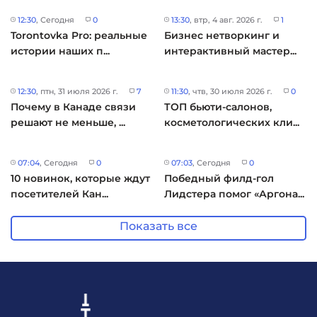
12:30
, Сегодня
0
13:30
, втр, 4 авг. 2026 г.
1
Torontovka Pro: реальные
Бизнес нетворкинг и
истории наших п...
интерактивный мастер...
12:30
, птн, 31 июля 2026 г.
7
11:30
, чтв, 30 июля 2026 г.
0
Почему в Канаде связи
ТОП бьюти-салонов,
решают не меньше, ...
косметологических кли...
07:04
, Сегодня
0
07:03
, Сегодня
0
10 новинок, которые ждут
Победный филд-гол
посетителей Кан...
Лидстера помог «Аргона...
Показать все